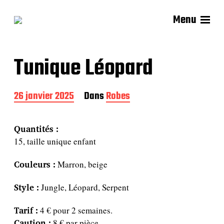
Menu
Tunique Léopard
D
26 janvier 2025
Dans
Robes
a
t
e
Quantités :
d
15, taille unique enfant
e
p
Couleurs :
u
Marron, beige
b
l
Style :
Jungle, Léopard, Serpent
i
c
Tarif :
4 € pour 2 semaines.
a
Caution :
8 € par pièce