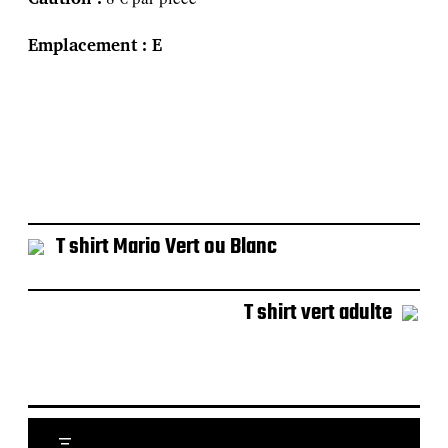
t
i
o
Emplacement : E
n
T shirt Mario Vert ou Blanc
T shirt vert adulte