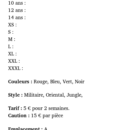
t
10 ans :
i
12 ans :
o
14 ans :
n
XS :
S :
M :
L :
XL :
XXL :
XXXL :
Couleurs :
Rouge, Bleu, Vert, Noir
Style :
Militaire, Oriental, Jungle,
Tarif :
5 € pour 2 semaines.
Caution :
15 € par pièce
Emplacement :
A