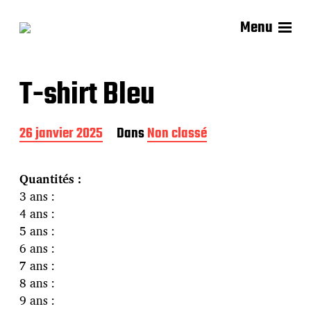
Menu
T-shirt Bleu
D
26 janvier 2025
Dans
Non classé
a
t
e
Quantités :
d
3 ans :
e
4 ans :
p
u
5 ans :
b
6 ans :
l
7 ans :
i
8 ans :
c
a
9 ans :