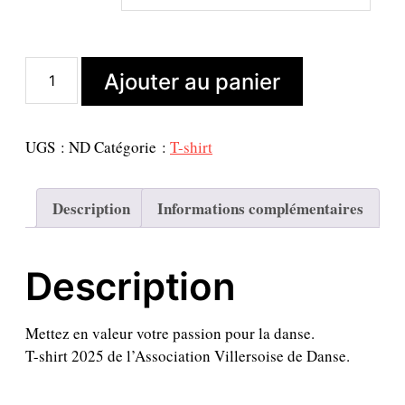
x
x
i
a
n
c
q
Ajouter au panier
i
t
u
a
t
u
n
i
e
t
UGS :
ND
Catégorie :
T-shirt
a
l
i
l
e
t
é
s
é
Description
Informations complémentaires
d
t
t
e
a
T
i
:
Description
-
t
6
s
,
h
:
0
i
Mettez en valeur votre passion pour la danse.
r
8
0
T-shirt 2025 de l’Association Villersoise de Danse.
t
,
2
0
€