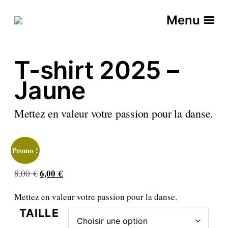
Menu
T-shirt 2025 –
Jaune
Mettez en valeur votre passion pour la danse.
Promo !
L
6,00
€
L
8,00
€
e
e
Mettez en valeur votre passion pour la danse.
p
p
r
r
TAILLE
i
i