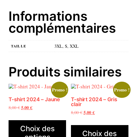
0
0
.
2
Informations
5
-
€
complémentaires
J
.
a
u
n
3XL, S, XXL
TAILLE
e
Produits similaires
Promo !
Promo !
T-shirt 2024 – Jaune
T-shirt 2024 – Gris
clair
L
5,00
€
L
8,00
€
L
5,00
€
L
8,00
€
e
e
C
e
e
p
p
C
e
p
p
r
r
Choix des
e
p
r
r
Choix des
i
i
p