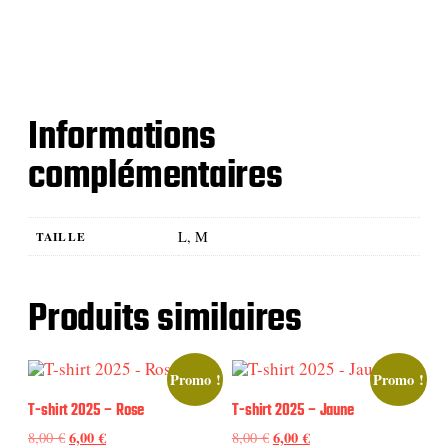
4
-
€
J
.
a
u
n
Informations
e
complémentaires
L, M
TAILLE
Produits similaires
Promo !
Promo !
T-shirt 2025 – Rose
T-shirt 2025 – Jaune
L
6,00
€
L
L
6,00
€
L
8,00
€
8,00
€