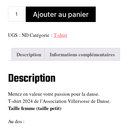
i
a
n
c
q
Ajouter au panier
i
t
u
a
t
u
n
i
e
t
UGS :
ND
Catégorie :
T-shirt
a
l
i
l
e
t
é
s
é
Description
Informations complémentaires
d
t
t
e
a
T
i
:
Description
-
t
5
s
,
h
:
0
i
Mettez en valeur votre passion pour la danse.
r
8
0
T-shirt 2024 de l’Association Villersoise de Danse.
t
,
Taille femme (taille petit)
2
0
€
0
Au dos :
0
.
2