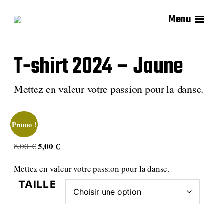
Menu
T-shirt 2024 – Jaune
Mettez en valeur votre passion pour la danse.
Promo !
L
5,00
€
L
8,00
€
e
e
Mettez en valeur votre passion pour la danse.
p
p
r
r
TAILLE
i
i
x
x