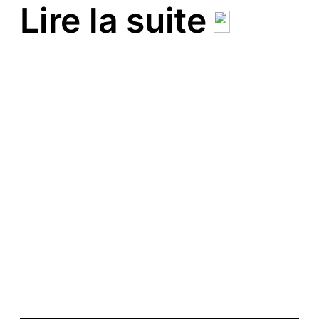
Lire la suite
Festival Hip Hop de
Montataire – 2026
Signal Sport 01
Signal Sport 02
Assemblée Générale
2026