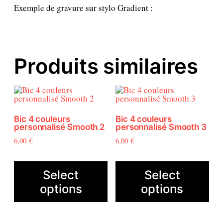
l
Exemple de gravure sur stylo Gradient :
e
u
r
s
p
Produits similaires
e
r
s
o
n
n
Bic 4 couleurs
Bic 4 couleurs
personnalisé Smooth 2
personnalisé Smooth 3
a
l
6,00
€
6,00
€
i
s
é
Select
Select
G
options
options
r
a
d
i