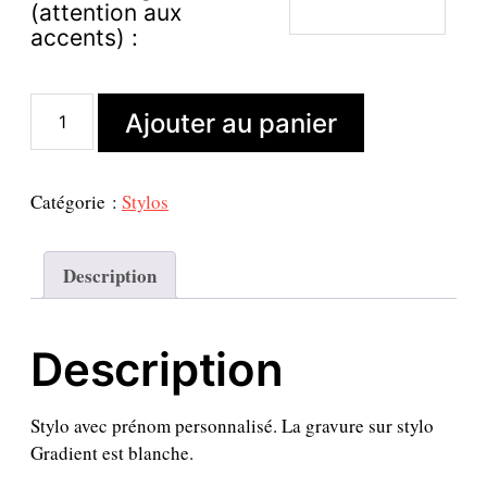
(attention aux
accents) :
q
Ajouter au panier
u
a
n
t
Catégorie :
Stylos
i
t
é
Description
d
e
B
Description
i
c
4
c
Stylo avec prénom personnalisé. La gravure sur stylo
o
Gradient est blanche.
u