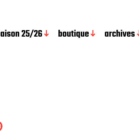
saison 25/26
boutique
archives
8